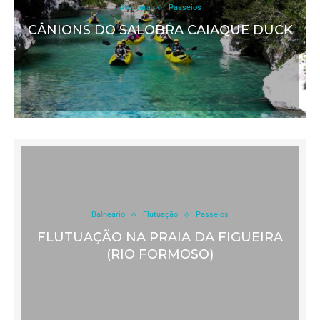
Aventura
Passeios
CÂNIONS DO SALOBRA CAIAQUE DUCK
Balneário
Flutuação
Passeios
FLUTUAÇÃO NA PRAIA DA FIGUEIRA
(RIO FORMOSO)