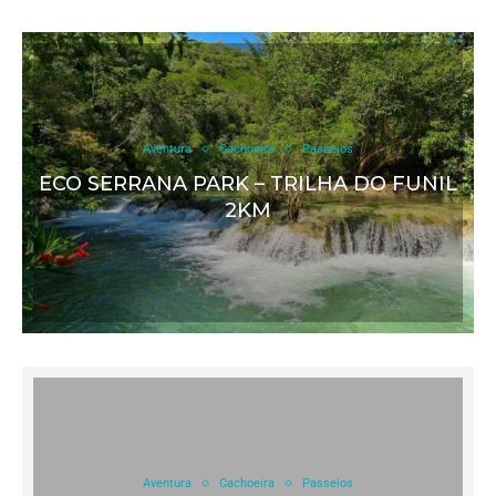
Aventura
Cachoeira
Passeios
ECO SERRANA PARK – TRILHA DO FUNIL
2KM
Aventura
Cachoeira
Passeios